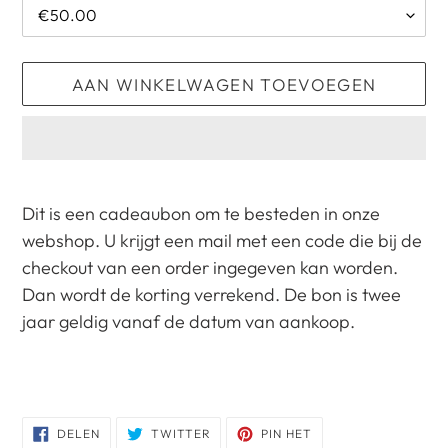
AAN WINKELWAGEN TOEVOEGEN
Product
toegevoegen
Dit is een cadeaubon om te besteden in onze
aan
webshop. U krijgt een mail met een code die bij de
je
checkout van een order ingegeven kan worden.
winkelwagen
Dan wordt de korting verrekend. De bon is twee
jaar geldig vanaf de datum van aankoop.
DELEN
TWITTEREN
PINNEN
DELEN
TWITTER
PIN HET
OP
OP
OP