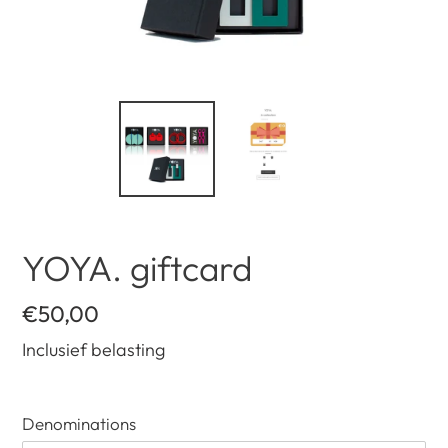
YOYA. giftcard
Normale
€50,00
prijs
Inclusief belasting
Denominations